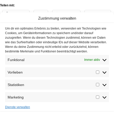
Teilen mit:
Facebook
X
WhatsApp
Telegram
Zustimmung verwalten
E-Mail
Um dir ein optimales Erlebnis zu bieten, verwenden wir Technologien wie
Cookies, um Geräteinformationen zu speichern und/oder darauf
zuzugreifen. Wenn du diesen Technologien zustimmst, können wir Daten
wie das Surfverhalten oder eindeutige IDs auf dieser Website verarbeiten.
Wenn du deine Zustimmung nicht erteilst oder zurückziehst, können
DVS-MPU.de
bestimmte Merkmale und Funktionen beeinträchtigt werden.
Funktional
Immer aktiv
Vorlieben
Vorlieb
Statistiken
Statisti
IMPRESSUM
DATENSCHUTZ
AGBS
COOKIE-RICHTLINIE
Marketing
Marketi
NUTZUNGSBEDINGUNGEN FÜR PORTAL
Dienste verwalten